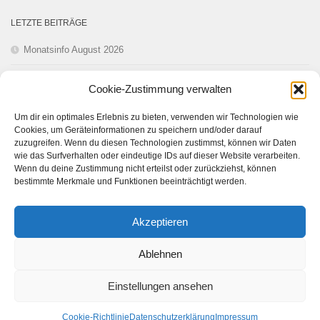
LETZTE BEITRÄGE
Monatsinfo August 2026
Monatsinfo Juli 2026
Cookie-Zustimmung verwalten
Monatsinfo Juni 2026
Um dir ein optimales Erlebnis zu bieten, verwenden wir Technologien wie
Cookies, um Geräteinformationen zu speichern und/oder darauf
Monatsinfo Mai 2026
zuzugreifen. Wenn du diesen Technologien zustimmst, können wir Daten
wie das Surfverhalten oder eindeutige IDs auf dieser Website verarbeiten.
Wenn du deine Zustimmung nicht erteilst oder zurückziehst, können
Monatsinfo April 2026
bestimmte Merkmale und Funktionen beeinträchtigt werden.
Akzeptieren
Ablehnen
Einstellungen ansehen
Tauchclub Seeteufel München © 2026. Alle Rechte vorbehalten.
Cookie-Richtlinie
Datenschutzerklärung
Impressum