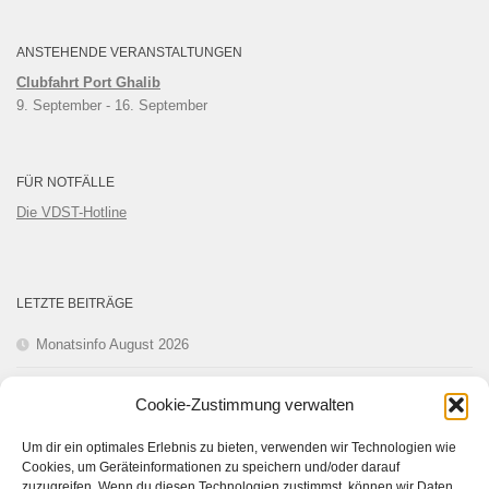
ANSTEHENDE VERANSTALTUNGEN
Clubfahrt Port Ghalib
9. September
 - 
16. September
FÜR NOTFÄLLE
Die VDST-Hotline
LETZTE BEITRÄGE
Monatsinfo August 2026
Monatsinfo Juli 2026
Cookie-Zustimmung verwalten
Monatsinfo Juni 2026
Um dir ein optimales Erlebnis zu bieten, verwenden wir Technologien wie
Cookies, um Geräteinformationen zu speichern und/oder darauf
Monatsinfo Mai 2026
zuzugreifen. Wenn du diesen Technologien zustimmst, können wir Daten