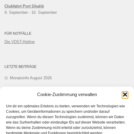
Clubfahrt Port Ghalib
9. September
 - 
16. September
FÜR NOTFÄLLE
Die VDST-Hotline
LETZTE BEITRÄGE
Monatsinfo August 2026
Monatsinfo Juli 2026
Cookie-Zustimmung verwalten
Monatsinfo Juni 2026
Um dir ein optimales Erlebnis zu bieten, verwenden wir Technologien wie
Cookies, um Geräteinformationen zu speichern und/oder darauf
Monatsinfo Mai 2026
zuzugreifen. Wenn du diesen Technologien zustimmst, können wir Daten
wie das Surfverhalten oder eindeutige IDs auf dieser Website verarbeiten.
Wenn du deine Zustimmung nicht erteilst oder zurückziehst, können
Monatsinfo April 2026
bestimmte Merkmale und Funktionen beeinträchtigt werden.