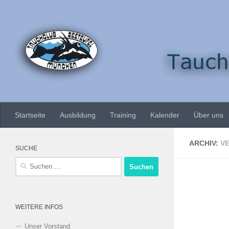
Zum Inhalt springen
Startseite
Ausbildung
Training
Kalender
Über uns
ARCHIV:
V
SUCHE
Suchen
nach:
WEITERE INFOS
Unser Vorstand