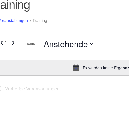
aining
Veranstaltungen
Training
ranstaltungen
Anstehende
Heute
Datum
wählen.
Es wurden keine Ergebni
Hinweis
Vorherige
Veranstaltungen